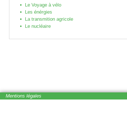
Le Voyage à vélo
Les énérgies
La transmition agricole
Le nucléaire
Mentions légales
Réalisation du site :
Production personnelle - w3 schools
Usage des photos :
Alter-Natives -
nous contacter
- Plus d